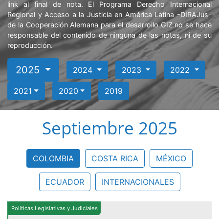
link al final de nota. El Programa Derecho Internacional
Regional y Acceso a la Justicia en América Latina -DIRAJus-
de la Cooperación Alemana para el desarrollo GIZ no se hace
responsable del contenido de ninguna de las notas, ni de su
reproducción.
2025
2024
2023
2022
2021
2020
2019
Septiembre 2025
COLOMBIA
COSTA RICA
MÉXICO
ECUADOR
INTERNACIONALES
Políticas Legislativas y Judiciales