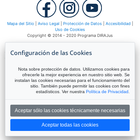
Mapa del Sitio
|
Aviso Legal
|
Protección de Datos
|
Accesibilidad
|
Uso de Cookies
Copyright © 2014 - 2020 Programa DIRAJus
Deutsche Gesellschaft für Internationale Zusammenarbeit (GIZ)
Configuración de las Cookies
GmbH Agencia GIZ Costa Rica Apartado 8-4190 1000 San José,
Costa Rica Teléfono:
(506) 2520 1535
| Email:
dirajus@giz.de
Nota sobre protección de datos. Utilizamos cookies para
ofrecerle la mejor experiencia en nuestro sitio web. Se
instalan las cookies necesarias para el funcionamiento del
sitio. También puede permitir las cookies con fines
estadísticos. Ver nuestra
Política de Privacidad
.
Aceptar sólo las cookies técnicamente necesarias
Diseño Web:
Camaleón Estudio
Aceptar todas las cookies
Foro Interconexion Themis IA y ACDC