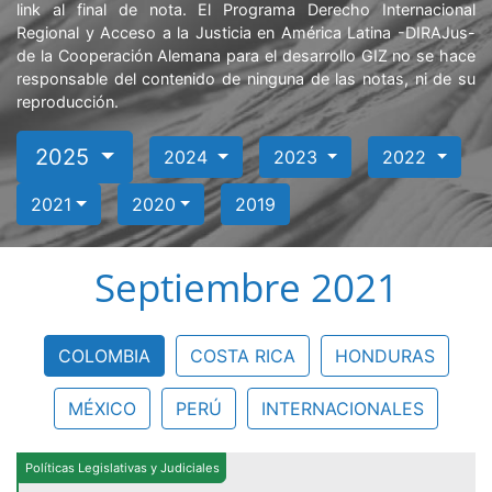
link al final de nota. El Programa Derecho Internacional
Regional y Acceso a la Justicia en América Latina -DIRAJus-
de la Cooperación Alemana para el desarrollo GIZ no se hace
responsable del contenido de ninguna de las notas, ni de su
reproducción.
2025
2024
2023
2022
2021
2020
2019
Septiembre 2021
COLOMBIA
COSTA RICA
HONDURAS
MÉXICO
PERÚ
INTERNACIONALES
Políticas Legislativas y Judiciales