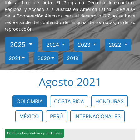
link al final de nota. El Programa Derecho Internacional
Regional y Acceso a la Justicia en América Latina -DIRAJus-
de la Cooperación Alemana para el desarrollo GIZ no se hace
responsable del contenido de ninguna de las notas, ni de su
reproducción.
2025
2024
2023
2022
2021
2020
2019
Agosto 2021
COLOMBIA
COSTA RICA
HONDURAS
MÉXICO
PERÚ
INTERNACIONALES
Políticas Legislativas y Judiciales