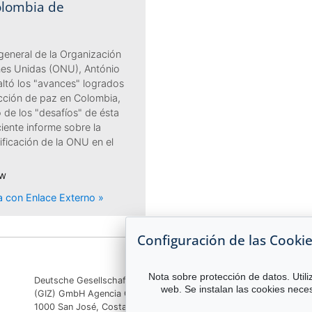
olombia de
 general de la Organización
nes Unidas (ONU), António
altó los "avances" logrados
ucción de paz en Colombia,
 de los "desafíos" de ésta
iente informe sobre la
ificación de la ONU en el
DW
ia con Enlace Externo »
Configuración de las Cooki
Nota sobre protección de datos. Utili
Deutsche Gesellschaft für Internationale Zusammenarbeit
web. Se instalan las cookies neces
(GIZ) GmbH Agencia GIZ Costa Rica Apartado 8-4190
1000 San José, Costa Rica Teléfono:
(506) 2520 1535
|