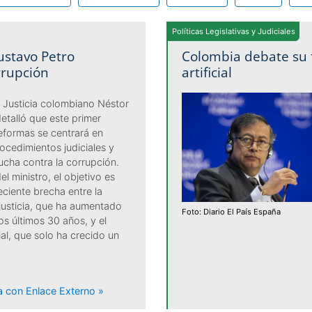
Políticas Legislativas y Judiciales
Gustavo Petro
Colombia debate su f
rrupción
artificial
e Justicia colombiano Néstor
etalló que este primer
eformas se centrará en
rocedimientos judiciales y
lucha contra la corrupción.
l ministro, el objetivo es
eciente brecha entre la
usticia, que ha aumentado
Foto: Diario El País España
s últimos 30 años, y el
ial, que solo ha crecido un
ia con Enlace Externo »