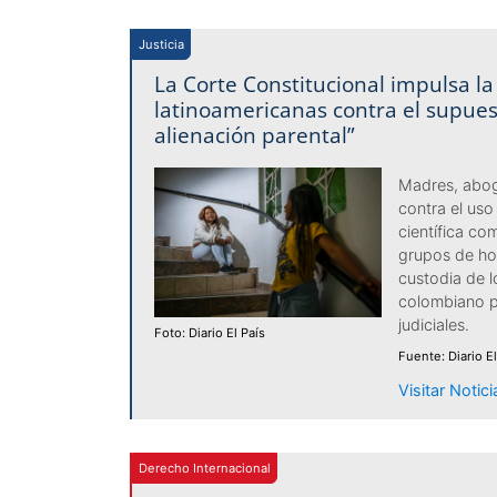
Justicia
La Corte Constitucional impulsa la
latinoamericanas contra el supue
alienación parental”
Madres, abog
contra el uso
científica c
grupos de ho
custodia de lo
colombiano p
judiciales.
Foto: Diario El País
Fuente: Diario El
Visitar Notic
Derecho Internacional