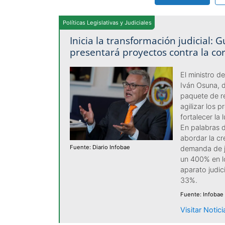
Políticas Legislativas y Judiciales
Inicia la transformación judicial: 
presentará proyectos contra la co
El ministro d
Iván Osuna, d
paquete de r
agilizar los p
fortalecer la 
En palabras de
abordar la cr
Fuente: Diario Infobae
demanda de j
un 400% en lo
aparato judic
33%.
Fuente: Infobae
Visitar Notic