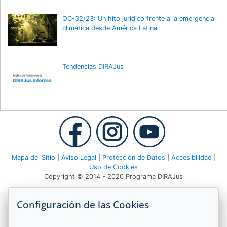
OC-32/23: Un hito jurídico frente a la emergencia
climática desde América Latina
Tendencias DIRAJus
Mapa del Sitio
|
Aviso Legal
|
Protección de Datos
|
Accesibilidad
|
Uso de Cookies
Copyright © 2014 - 2020 Programa DIRAJus
Deutsche Gesellschaft für Internationale Zusammenarbeit (GIZ)
Configuración de las Cookies
GmbH Agencia GIZ Costa Rica Apartado 8-4190 1000 San José,
Costa Rica Teléfono:
(506) 2520 1535
| Email:
dirajus@giz.de