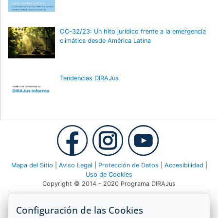
OC-32/23: Un hito jurídico frente a la emergencia
climática desde América Latina
Tendencias DIRAJus
Mapa del Sitio
|
Aviso Legal
|
Protección de Datos
|
Accesibilidad
|
Uso de Cookies
Copyright © 2014 - 2020 Programa DIRAJus
Deutsche Gesellschaft für Internationale Zusammenarbeit (GIZ)
Configuración de las Cookies
GmbH Agencia GIZ Costa Rica Apartado 8-4190 1000 San José,