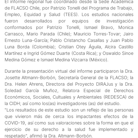
El informe regional fue coordinado desde la Sede Académica
de FLACSO Chile, por Patrizio Tonelli del Programa de Trabajo,
Empleo, Equidad y Salud (TEES). Los estudios nacionales
fueron desarrollados por equipos de investigación
conformados por Patrizio Tonelli, Ismael Bravo, Monica
Carrasco, Mario Parada (Chile); Mauricio Torres-Tovar; Jairo
Ernesto Luna-García; Pablo Cristancho Casallas y Juan Pablo
Luna Borda (Colombia); Cristian Otey Águila, Alcira Castillo
Martínez e Ingrid Gómez Duarte (Costa Rica); y Oswaldo Sinoe
Medina Gómez e Ismael Medina Vizcarra (México).
Durante la presentación virtual del informe participaron la Dra.
Josette Altmann-Borbón, Secretaría General de la FLACSO; la
Dra. Helen Ahrens, Directora del Proyecto DIRAJus y la Dra.
Soledad García Muñoz, Relatora Especial de Derechos
Económicos, Sociales, Cultuales y Ambientales (REDESCA) de
la CIDH; así como los(as) investigadores (as) del estudio.
"Los resultados de este estudio son un reflejo de las personas
que vivieron más de cerca los impactantes efectos de la
COVID-19, así como sus valoraciones sobre la forma en que el
ejercicio de su derecho a la salud fue implementado y
respetado", afirmó la Dra. Altmann-Borbón.