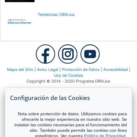
Tendencias DIRAJus
Mapa del Sitio
|
Aviso Legal
|
Protección de Datos
|
Accesibilidad
|
Uso de Cookies
Copyright © 2014 - 2020 Programa DIRAJus
Deutsche Gesellschaft für Internationale Zusammenarbeit (GIZ)
Configuración de las Cookies
GmbH Agencia GIZ Costa Rica Apartado 8-4190 1000 San José,
Costa Rica Teléfono:
(506) 2520 1535
| Email:
dirajus@giz.de
Nota sobre protección de datos. Utilizamos cookies para
ofrecerle la mejor experiencia en nuestro sitio web. Se
instalan las cookies necesarias para el funcionamiento del
sitio. También puede permitir las cookies con fines
estadísticos. Ver nuestra
Política de Privacidad
.