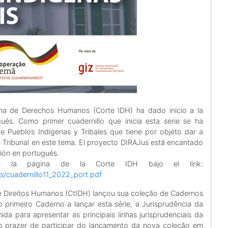
cana de Derechos Humanos (Corte IDH) ha dado inicio a la
ués. Como primer cuadernillo que inicia esta serie se ha
e Pueblos Indígenas y Tribales que tiene por objeto dar a
del Tribunal en este tema. El proyecto DIRAJus está encantado
ción en portugués.
en la pagina de la Corte IDH bajo el link:
cs/cuadernillo11_2022_port.pdf
de Direitos Humanos (CtIDH) lançou sua coleção de Cadernos
primeiro Caderno a lançar esta série, a Jurisprudência da
ida para apresentar as principais linhas jurisprudenciais da
o prazer de participar do lançamento da nova coleção em