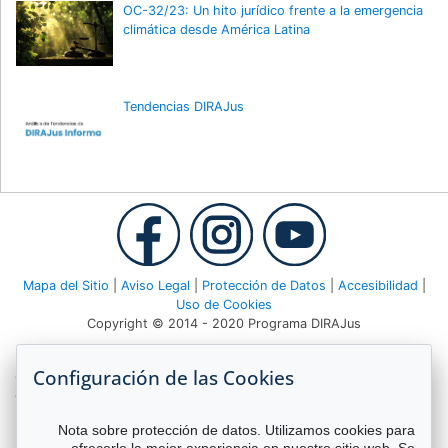
OC-32/23: Un hito jurídico frente a la emergencia
climática desde América Latina
Tendencias DIRAJus
Mapa del Sitio
|
Aviso Legal
|
Protección de Datos
|
Accesibilidad
|
Uso de Cookies
Copyright © 2014 - 2020 Programa DIRAJus
Deutsche Gesellschaft für Internationale Zusammenarbeit (GIZ)
Configuración de las Cookies
GmbH Agencia GIZ Costa Rica Apartado 8-4190 1000 San José,
Costa Rica Teléfono:
(506) 2520 1535
| Email:
dirajus@giz.de
Nota sobre protección de datos. Utilizamos cookies para