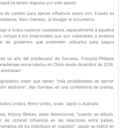
anadá ha tenido disputas por este asunto.
 de cambio para ejercer influencia sobre otro Estado es
 canadiense, Marc Garneau, al divulgar el documento.
riesgo a todos nuestros ciudadanos, especialmente a aquellos
to incluye a los binacionales que son vulnerables a arrestos
te de gobiernos que pretenden utilizarlos para juegos
 de un año del predecesor de Garneau, François-Philippe
anadienses encarcelados en China desde diciembre de 2018,
rbitrarias".
ignatarios creen que tienen "más posibilidades de ejercer
ión arbitraria", dijo Garneau en una conferencia de prensa,
ados Unidos, Reino Unido, Israel, Japón o Australia
se, Antony Blinken, estas detenciones, "cuando se utilizan,
 de obtener influencia en las relaciones entre países,
humanos de los individuos en cuestión", según se indicó en